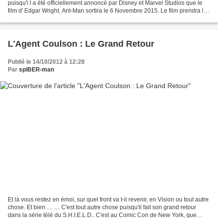
puisqu'i l a été officiellement annoncé par Disney et Marvel Studios que le
film d' Edgar Wright, Ant-Man sortira le 6 Novembre 2015. Le film prendra la
suite d' Avengers...
L'Agent Coulson : Le Grand Retour
Publié le 14/10/2012 à 12:28
Par
spiBER-man
Et là vous restez en émoi, sur quel front va t-il revenir, en Vision ou tout autre
chose. Et bien .... .... C'est tout autre chose puisqu'il fait son grand retour
dans la série télé du S.H.I.E.L.D.. C'est au Comic Con de New York, que