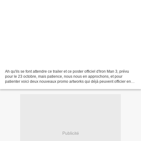
Ah qu'ils se font attendre ce trailer et ce poster officiel d'Iron Man 3, prévu
pour le 23 octobre, mais patience, nous nous en approchons, et pour
patienter voici deux nouveaux promo artworks qui déjà peuvent officier en
tant que fond d'écran sur votre...
Publicité