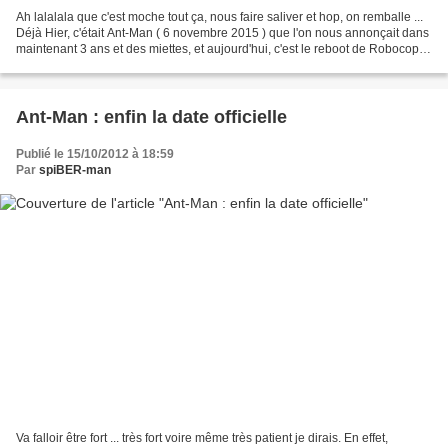
Ah lalalala que c'est moche tout ça, nous faire saliver et hop, on remballe ...
Déjà Hier, c'était Ant-Man ( 6 novembre 2015 ) que l'on nous annonçait dans
maintenant 3 ans et des miettes, et aujourd'hui, c'est le reboot de Robocop. "
Va Falloir la pousser...
Ant-Man : enfin la date officielle
Publié le 15/10/2012 à 18:59
Par
spiBER-man
Va falloir être fort ... très fort voire même très patient je dirais. En effet,