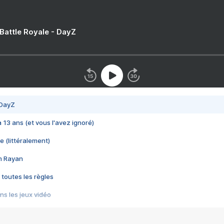
 Battle Royale - DayZ
 DayZ
 a 13 ans (et vous l'avez ignoré)
e (littéralement)
im Rayan
 toutes les règles
s les jeux vidéo
us choquant de Rockstar ? - Le scandale BULLY