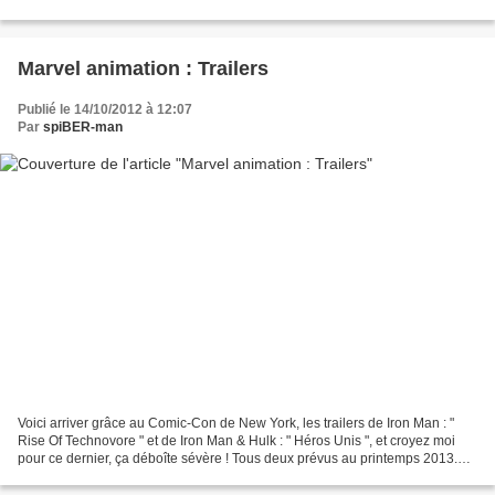
Jeph Loeb a annoncé...
Marvel animation : Trailers
Publié le 14/10/2012 à 12:07
Par
spiBER-man
Voici arriver grâce au Comic-Con de New York, les trailers de Iron Man : "
Rise Of Technovore " et de Iron Man & Hulk : " Héros Unis ", et croyez moi
pour ce dernier, ça déboîte sévère ! Tous deux prévus au printemps 2013.
Nous avons aussi le droit à...