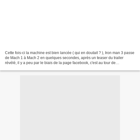
Cette fois-ci la machine est bien lancée ( qui en doutait ? ), Iron man 3 passe
de Mach 1 à Mach 2 en quelques secondes, après un teaser du trailer
révélé, il y a peu par le biais de la page facebook, c'est au tour de
nombreuses photos officielles, cette...