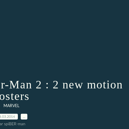
r-Man 2 : 2 new motion
osters
MARVEL
4.03.2014
…
ar spiBER-man