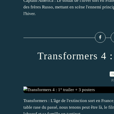
Captain America : Le soldat de l'hiver sort en Fran
des frères Russo, mettant en scène l'ennemi princi
l'hiver.
Transformers 4 : 
0
P
Transformers : L'âge de l'extinction sort en France
table rase du passé, nous tenons peut être là, le fil
laboeuf et sa famille un tantinet...