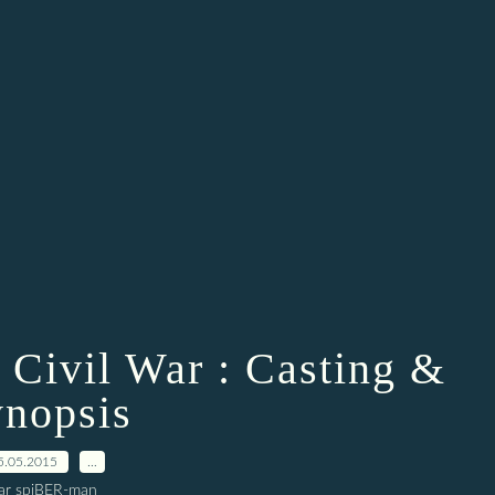
 Civil War : Casting &
nopsis
5.05.2015
…
ar spiBER-man