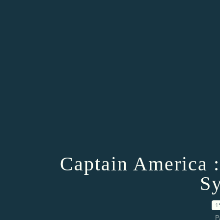
Captain America :
Sy
1
P