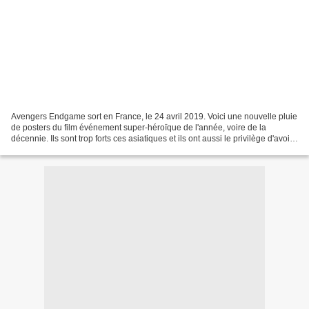
Avengers Endgame sort en France, le 24 avril 2019. Voici une nouvelle pluie
de posters du film événement super-héroïque de l'année, voire de la
décennie. Ils sont trop forts ces asiatiques et ils ont aussi le privilège d'avoir
du nouveau contrairement...