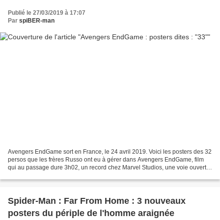
Publié le 27/03/2019 à 17:07
Par
spiBER-man
Avengers EndGame sort en France, le 24 avril 2019. Voici les posters des 32
persos que les frères Russo ont eu à gérer dans Avengers EndGame, film
qui au passage dure 3h02, un record chez Marvel Studios, une voie ouverte
grâce au désastre de la Justice...
Spider-Man : Far From Home : 3 nouveaux
posters du périple de l'homme araignée