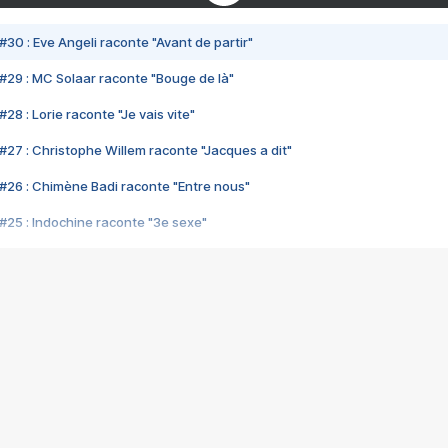
#30 : Eve Angeli raconte "Avant de partir"
#29 : MC Solaar raconte "Bouge de là"
28 : Lorie raconte "Je vais vite"
#27 : Christophe Willem raconte "Jacques a dit"
#26 : Chimène Badi raconte "Entre nous"
#25 : Indochine raconte "3e sexe"
#24 : Zaho raconte "C'est chelou"
#23 : Patrick Bruel raconte "Au café des délices"
#22 : Kyo raconte "Le chemin"
#21 : Nolwenn Leroy raconte "Cassé"
#20 : Patrick Hernandez raconte "Born to be alive"
#19 : Lorie raconte "Près de moi"