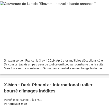
Shazam sort en France, le 3 avril 2019. Après les multiples déceptions côté
Dc comics, j'avais un peu peur de tout ce qu'il pouvait construire par la suite.
Mais force est de constater qu'Aquaman a peut être enfin changé la donne,
et ce nouveau trailer...
X-Men : Dark Phoenix : international trailer
bourré d'images inédites
Publié le 01/03/2019 à 17:30
Par
spiBER-man