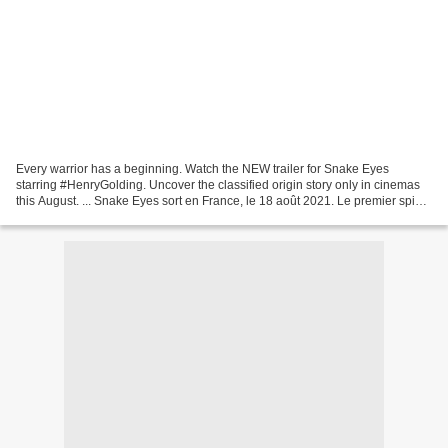
Every warrior has a beginning. Watch the NEW trailer for Snake Eyes
starring #HenryGolding. Uncover the classified origin story only in cinemas
this August. ... Snake Eyes sort en France, le 18 août 2021. Le premier spin
of de GI Joe sort enfin de l'ombre...