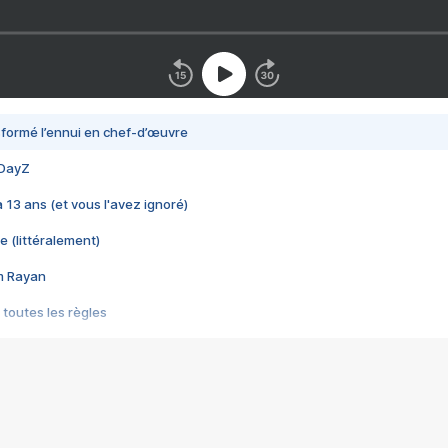
nsformé l’ennui en chef-d’œuvre
 DayZ
 a 13 ans (et vous l'avez ignoré)
e (littéralement)
im Rayan
 toutes les règles
s les jeux vidéo
us choquant de Rockstar ? - Le scandale BULLY
e plus moche de Steam