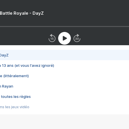
 Battle Royale - DayZ
 DayZ
 a 13 ans (et vous l'avez ignoré)
e (littéralement)
im Rayan
 toutes les règles
s les jeux vidéo
us choquant de Rockstar ? - Le scandale BULLY
e plus moche de Steam