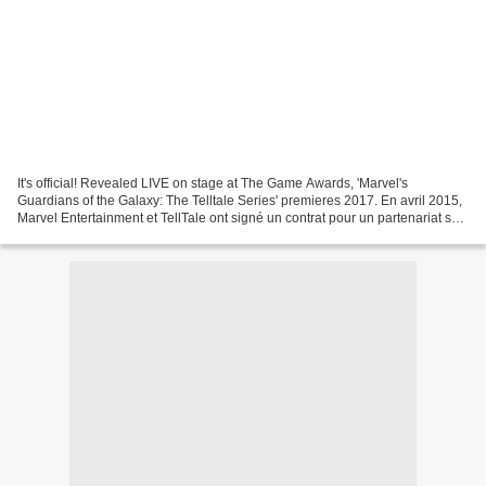
It's official! Revealed LIVE on stage at The Game Awards, 'Marvel's
Guardians of the Galaxy: The Telltale Series' premieres 2017. En avril 2015,
Marvel Entertainment et TellTale ont signé un contrat pour un partenariat sur
un nouveau jeu dont le nom était...